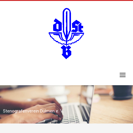
Stenografenverein Dülmen e. V.